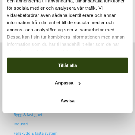
och annonserna till användarna, tillhandahålla funktioner
Skogås
,
142 50
+ Google Map
för sociala medier och analysera vår trafik. Vi
Visa Plats-webbplats
vidarebefordrar även sådana identifierare och annan
information från din enhet till de sociala medier och
SPRAT level 1, 2, 3, vecka 6 2023
Fallskyddsutbildning + räddning
annons- och analysföretag som vi samarbetar med.
Dessa kan i sin tur kombinera informationen med annan
information som du har tillhandahållit eller som de har
samlat in när du har använt deras tjänster.
Tillåt alla
Kontakt
Växel
08-588 311 30
Anpassa
Mail
info@klatterservice.se
Avvisa
Tjänster
Bygg & fastighet
Industri
Fallskydd & fasta system