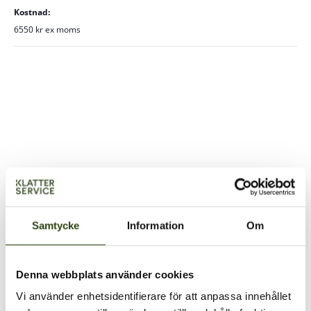
Kostnad:
6550 kr ex moms
Samtycke
Information
Om
PLATS
Denna webbplats använder cookies
Klätterservice Training Center
Vi använder enhetsidentifierare för att anpassa innehållet
Svarvarvägen 26