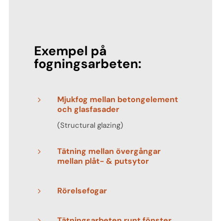
Exempel på
fogningsarbeten:
Mjukfog mellan betongelement
5
och glasfasader
(Structural glazing)
Tätning mellan övergångar
5
mellan plåt- & putsytor
Rörelsefogar
5
Tätningsarbeten runt fönster
5