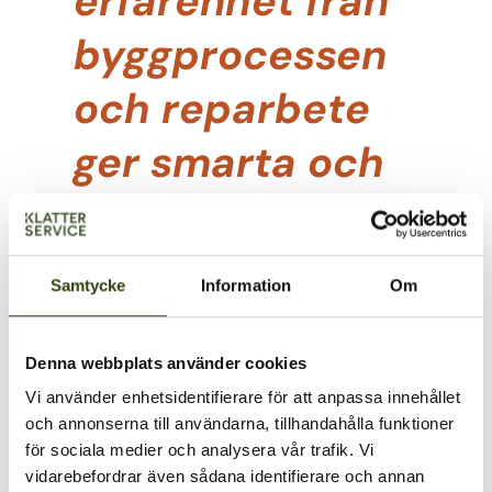
erfarenhet från
byggprocessen
och reparbete
ger smarta och
effektiva
lösningar.”
Samtycke
Information
Om
Denna webbplats använder cookies
Läs mer om våra
fastighetstjänster
Vi använder enhetsidentifierare för att anpassa innehållet
och annonserna till användarna, tillhandahålla funktioner
för sociala medier och analysera vår trafik. Vi
vidarebefordrar även sådana identifierare och annan