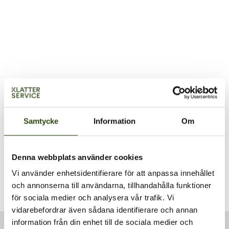
PLATS
Klätterservice Training Center
Samtycke
Information
Om
Svarvarvägen 26
Skogås
,
142 50
+ Google Map
Visa Plats-webbplats
Denna webbplats använder cookies
Vi använder enhetsidentifierare för att anpassa innehållet
SPRAT level 1, 2, 3, vecka 14
och annonserna till användarna, tillhandahålla funktioner
för sociala medier och analysera vår trafik. Vi
vidarebefordrar även sådana identifierare och annan
information från din enhet till de sociala medier och