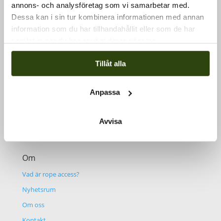
annons- och analysföretag som vi samarbetar med.
Dessa kan i sin tur kombinera informationen med annan
Kontakt
information som du har tillhandahållit eller som de har
samlat in när du har använt deras tjänster.
Växel
08-588 311 30
Mail
info@klatterservice.se
Tillåt alla
Tjänster
Anpassa
Bygg & fastighet
Industri
Avvisa
Fallskydd & fasta system
Om
Vad är rope access?
Nyhetsrum
Om oss
Kontakt