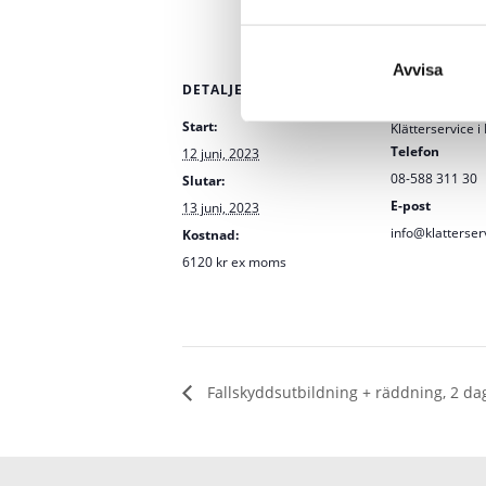
Avvisa
DETALJER
ARRANGÖR
Start:
Klätterservice 
Telefon
12 juni, 2023
08-588 311 30
Slutar:
E-post
13 juni, 2023
info@klatterser
Kostnad:
6120 kr ex moms
Fallskyddsutbildning + räddning, 2 da