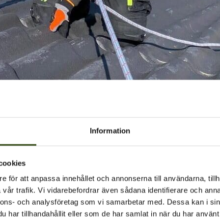
Information
Lägg till i kalender
 max. 8 deltagare.
ing@klatterservice.se
cookies
 sätta in extra kurser efter behov.
e för att anpassa innehållet och annonserna till användarna, tillh
vår trafik. Vi vidarebefordrar även sådana identifierare och anna
nnons- och analysföretag som vi samarbetar med. Dessa kan i sin
har tillhandahållit eller som de har samlat in när du har använt 