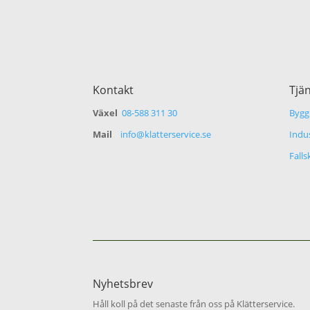
Kontakt
Tjä
Växel
08-588 311 30
Bygg 
Mail
info@klatterservice.se
Indus
Fall
Nyhetsbrev
Håll koll på det senaste från oss på Klätterservice.