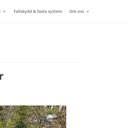
i
Fallskydd & fasta system
Om oss
r