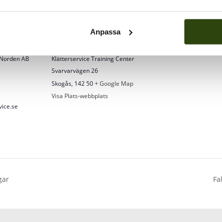
Anpassa
PLATS
i Norden AB
Klätterservice Training Center
Svarvarvägen 26
Skogås
,
142 50
+ Google Map
Visa Plats-webbplats
vice.se
gar
Fa