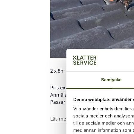
2 x 8h
Samtycke
Pris ex moms per person vid kurs om
Anmälan och mer information:
train
Denna webbplats använder 
Passar inte detta datum så kan vi ofta
Vi använder enhetsidentifierar
sociala medier och analysera 
Läs mer om Fallskyddsutbildning
till de sociala medier och a
med annan information som du 