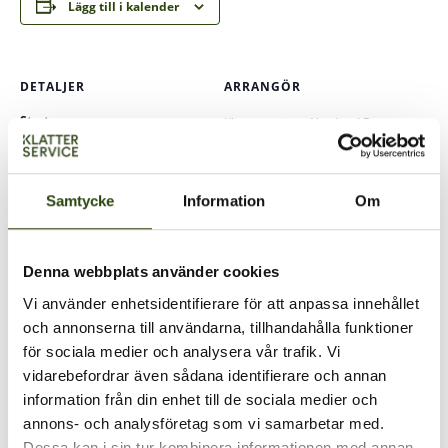
Lägg till i kalender
DETALJER
ARRANGÖR
Start:
Klätterservice i Norden AB
Telefon
17 februari
08-588 311 30
Slutar:
E-post
18 februari
Samtycke
Information
Om
info@klatterservice.se
Kostnad:
6120 kr ex moms
Denna webbplats använder cookies
Vi använder enhetsidentifierare för att anpassa innehållet
och annonserna till användarna, tillhandahålla funktioner
för sociala medier och analysera vår trafik. Vi
vidarebefordrar även sådana identifierare och annan
information från din enhet till de sociala medier och
annons- och analysföretag som vi samarbetar med.
Dessa kan i sin tur kombinera informationen med annan