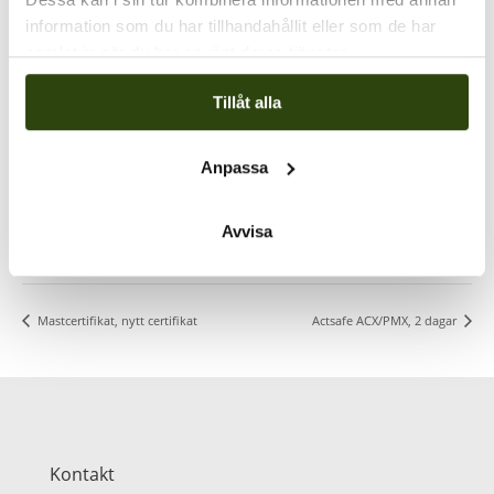
information som du har tillhandahållit eller som de har
samlat in när du har använt deras tjänster.
Tillåt alla
PLATS
Anpassa
Klätterservice Training Center
Svarvarvägen 26
Skogås
,
142 50
+ Google Map
Avvisa
Visa Plats-webbplats
Mastcertifikat, nytt certifikat
Actsafe ACX/PMX, 2 dagar
Kontakt