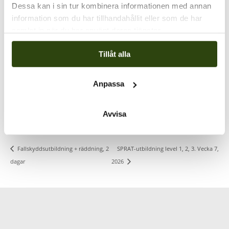
Dessa kan i sin tur kombinera informationen med annan
information som du har tillhandahållit eller som de har
samlat in när du har använt deras tjänster.
Tillåt alla
PLATS
Klätterservice Training Center
Anpassa
Svarvarvägen 26
Skogås
,
142 50
+ Google Map
Avvisa
Visa Plats-webbplats
SPRAT-utbildning level 1, 2, 3. Vecka 7,
Fallskyddsutbildning + räddning, 2
dagar
2026