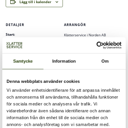
Lägg till i kalender
DETALJER
ARRANGÖR
Start:
Klätterservice i Norden AB
Telefon
29 januari
08-588 311 30
Slutar:
E-post
30 januari
Samtycke
Information
Om
info@klatterservice.se
Kostnad:
6120 kr ex moms
Denna webbplats använder cookies
Vi använder enhetsidentifierare för att anpassa innehållet
och annonserna till användarna, tillhandahålla funktioner
för sociala medier och analysera vår trafik. Vi
vidarebefordrar även sådana identifierare och annan
information från din enhet till de sociala medier och
annons- och analysföretag som vi samarbetar med.