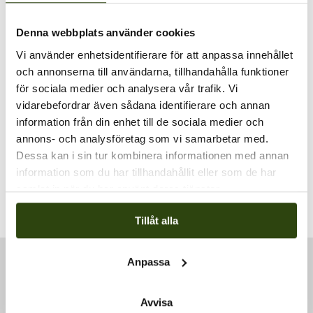
Denna webbplats använder cookies
Vi använder enhetsidentifierare för att anpassa innehållet
och annonserna till användarna, tillhandahålla funktioner
PLATS
för sociala medier och analysera vår trafik. Vi
vidarebefordrar även sådana identifierare och annan
Klätterservice Training Center
information från din enhet till de sociala medier och
Svarvarvägen 26
annons- och analysföretag som vi samarbetar med.
Skogås
,
142 50
+ Google Map
Dessa kan i sin tur kombinera informationen med annan
Visa Plats-webbplats
information som du har tillhandahållit eller som de har
samlat in när du har använt deras tjänster.
Mastcertifikat, nytt certifikat
Actsafe ACX/PMX, 2 dagar
Tillåt alla
Anpassa
Kontakt
Avvisa