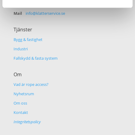
Växel
08-588 311 30
Mail
info@klatterservice.se
Tjänster
Bygg & fastighet
Industri
Fallskydd & fasta system
Om
Vad är rope access?
Nyhetsrum
Om oss
Kontakt
Integritetspolicy