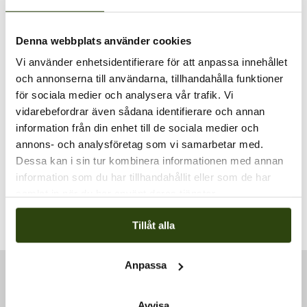
Denna webbplats använder cookies
Vi använder enhetsidentifierare för att anpassa innehållet
och annonserna till användarna, tillhandahålla funktioner
PLATS
för sociala medier och analysera vår trafik. Vi
Klätterservice Training Center
vidarebefordrar även sådana identifierare och annan
Svarvarvägen 26
information från din enhet till de sociala medier och
Skogås
,
142 50
+ Google Map
annons- och analysföretag som vi samarbetar med.
Visa Plats-webbplats
Dessa kan i sin tur kombinera informationen med annan
information som du har tillhandahållit eller som de har
samlat in när du har använt deras tjänster.
SPRAT-utbildning level 1, 2, 3. Vecka
SPRAT-utbildning level 1, 2, 3. Vecka
21, 2025
33, 2025
Tillåt alla
Anpassa
Avvisa