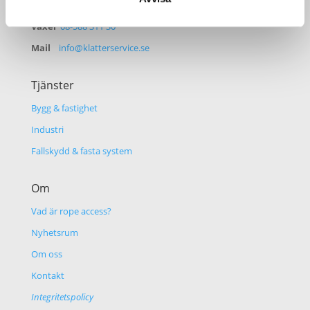
Kontakt
Växel
08-588 311 30
Mail
info@klatterservice.se
Tjänster
Bygg & fastighet
Industri
Fallskydd & fasta system
Om
Vad är rope access?
Nyhetsrum
Om oss
Kontakt
Integritetspolicy