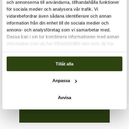
och annonserna till användarna, tillhandahålla funktioner
för sociala medier och analysera vår trafik. Vi
vidarebefordrar även sådana identifierare och annan
information från din enhet till de sociala medier och
annons- och analysföretag som vi samarbetar med.
Dessa kan i sin tur kombinera informationen med annan
information som du har tillhandahållit eller som de har
samlat in när du har använt deras tjänster.
Hör av dig till oss
med din förfrågan
Tillåt alla
Vi hjälper dig med rätt
produkter!
Anpassa
Kontakt
Avvisa