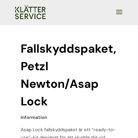
Fallskyddspaket,
Petzl
Newton/Asap
Lock
Information
Asap Lock fallskyddspaket är ett “ready-to-
use”-kit designat för att skydda dig vid