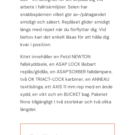
arbete i fallriskmiljöer. Selen har
snabbspännen vilket gör av-/påtagandet
smidigt och säkert. Replåset glider smidigt
längs med repet när du förflyttar dig. Vid
behov kan det enkelt låsas för att hålla dig
kvar i position.
Kitet innehåller en Petzl NEWTON
fallskyddsele, en ASAP LOCK låsbart
replås/glidlås, en ASAP’SORBER falldämpare,
två OK TRIACT-LOCK karbiner, en ANNEAU
textilslinga, ett AXIS 11 mm rep med en ände
sydd, en vikt och en BUCKET bag. Paketet
finns tillgängligt I två storlekar och två olika
längder.