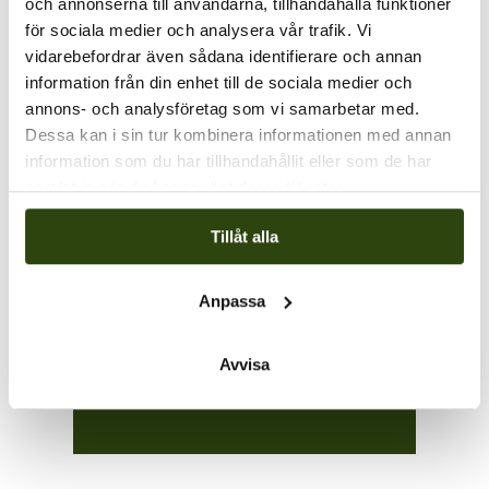
och annonserna till användarna, tillhandahålla funktioner
för sociala medier och analysera vår trafik. Vi
vidarebefordrar även sådana identifierare och annan
information från din enhet till de sociala medier och
annons- och analysföretag som vi samarbetar med.
Dessa kan i sin tur kombinera informationen med annan
information som du har tillhandahållit eller som de har
samlat in när du har använt deras tjänster.
Hör av dig till oss
med din förfrågan
Tillåt alla
Vi hjälper dig med rätt
produkter!
Anpassa
Kontakt
Avvisa