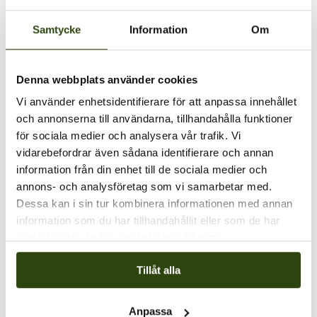
Samtycke
Information
Om
Denna webbplats använder cookies
Vi använder enhetsidentifierare för att anpassa innehållet
och annonserna till användarna, tillhandahålla funktioner
för sociala medier och analysera vår trafik. Vi
vidarebefordrar även sådana identifierare och annan
information från din enhet till de sociala medier och
PLATS
annons- och analysföretag som vi samarbetar med.
Klätterservice Training Center
Dessa kan i sin tur kombinera informationen med annan
Svarvarvägen 26
information som du har tillhandahållit eller som de har
samlat in när du har använt deras tjänster.
Skogås
,
142 50
+ Google Map
Visa Plats-webbplats
Tillåt alla
Actsafe ACX/PMX, 2 dagar
Actsafe ACX/PMX, 2 dagar
Anpassa