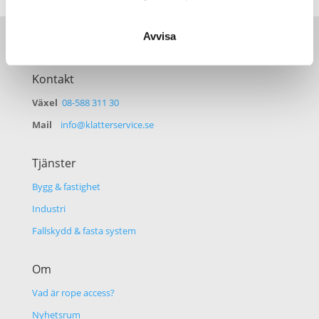
Avvisa
Kontakt
Växel
08-588 311 30
Mail
info@klatterservice.se
Tjänster
Bygg & fastighet
Industri
Fallskydd & fasta system
Om
Vad är rope access?
Nyhetsrum