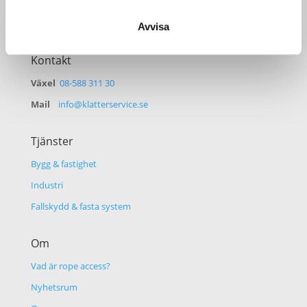
Avvisa
Kontakt
Växel
08-588 311 30
Mail
info@klatterservice.se
Tjänster
Bygg & fastighet
Industri
Fallskydd & fasta system
Om
Vad är rope access?
Nyhetsrum