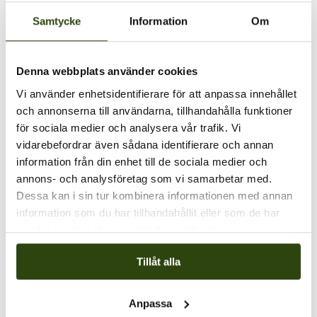
Samtycke
Information
Om
Denna webbplats använder cookies
Vi använder enhetsidentifierare för att anpassa innehållet
och annonserna till användarna, tillhandahålla funktioner
för sociala medier och analysera vår trafik. Vi
vidarebefordrar även sådana identifierare och annan
PLATS
information från din enhet till de sociala medier och
annons- och analysföretag som vi samarbetar med.
Klätterservice Training Center
Dessa kan i sin tur kombinera informationen med annan
Svarvarvägen 26
information som du har tillhandahållit eller som de har
Skogås
,
142 50
+ Google Map
samlat in när du har använt deras tjänster.
Visa Plats-webbplats
Tillåt alla
Actsafe ACX/PMX, 2 dagar
Fallskyddsutbildning + räddning, 2 dagar
Anpassa